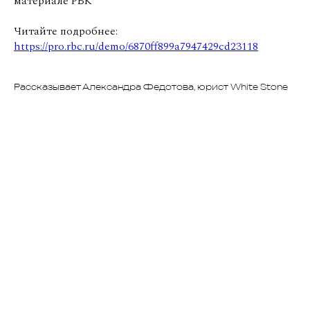
материале РБК
Читайте подробнее:
https://pro.rbc.ru/demo/6870ff899a7947429cd23118
Рассказывает Александра Федотова, юрист White Stone