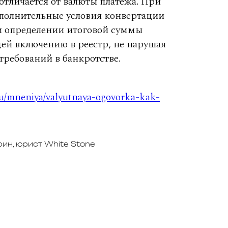
отличается от валюты платежа. При
дополнительные условия конвертации
и определении итоговой суммы
ей включению в реестр, не нарушая
ребований в банкротстве.
ru/mneniya/valyutnaya-ogovorka-kak-
ин, юрист White Stone