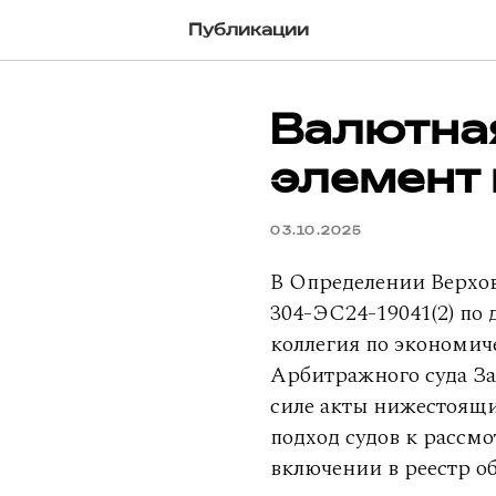
Публикации
Валютная
элемент
03.10.2025
В Определении Верховн
304-ЭС24-19041(2) по 
коллегия по экономич
Арбитражного суда За
силе акты нижестоящи
подход судов к рассм
включении в реестр об