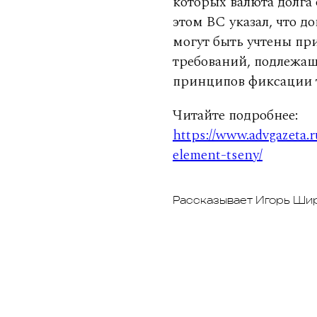
которых валюта долга 
этом ВС указал, что 
могут быть учтены пр
требований, подлежащ
принципов фиксации т
Читайте подробнее:
https://www.advgazeta.
element-tseny/
Рассказывает Игорь Шир