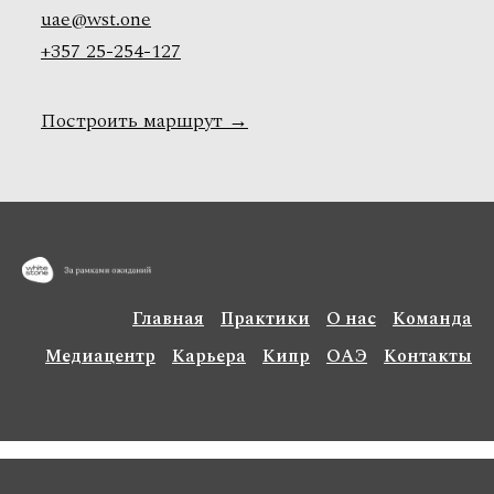
uae@wst.one
+357 25-254-127
Построить маршрут
→
Главная
Практики
О нас
Команда
Медиацентр
Карьера
Кипр
ОАЭ
Контакты