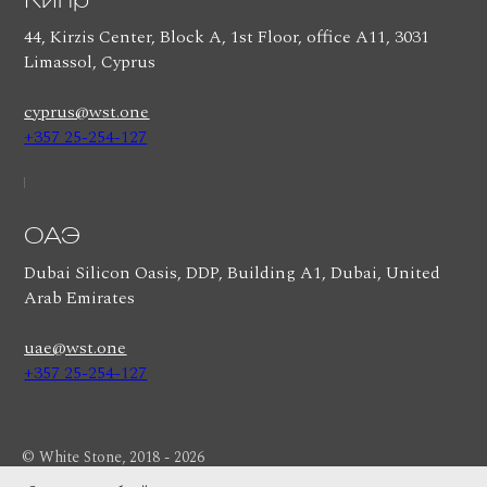
44, Kirzis Center, Block A, 1st Floor, office A11, 3031
Limassol, Cyprus
cyprus@wst.one
+357 25-254-127
ОАЭ
Dubai Silicon Oasis, DDP, Building A1, Dubai, United
Arab Emirates
uae@wst.one
+357 25-254-127
© White Stone, 2018 - 2026
Политика конфиденциальности