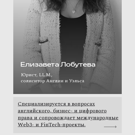
Елизавета Лобутева
Юрист, LL.M.,
солиситор Англии и Уэльса
Специализируется в вопросах
английского, бизнес- и цифрового
права и сопровождает международные
Web3- и FinTech-проекты.