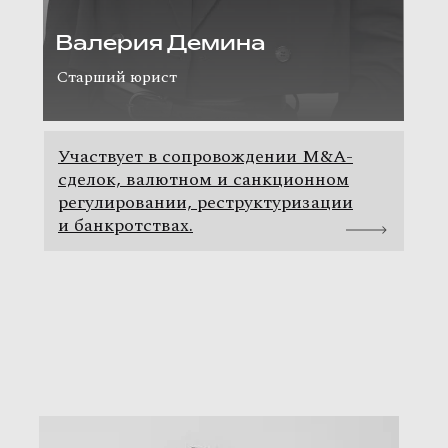
Олеся Дмитриева
Валерия Демина
Ассоциированный (внештатный) советник
Старший юрист
Практикует в области санкционного
Участвует в сопровождении M&A-
права, ВЭД, валютного регулирования
сделок, валютном и санкционном
и управления рисками владения
регулировании, реструктуризации
зарубежными счетами и активами.
и банкротствах.