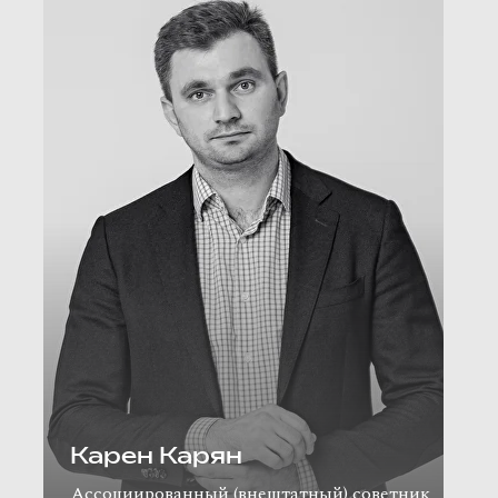
Карен Карян
Ассоциированный (внештатный) советник