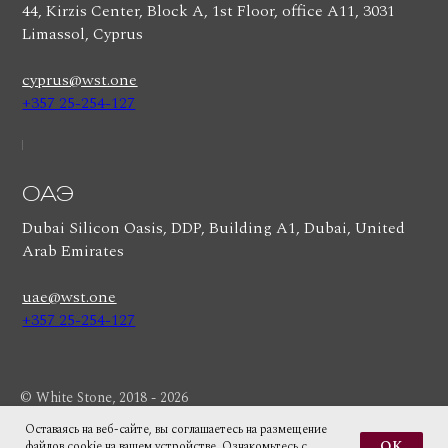
44, Kirzis Center, Block A, 1st Floor, office A11, 3031
Limassol, Cyprus
cyprus@wst.one
+357 25-254-127
ОАЭ
Dubai Silicon Oasis, DDP, Building A1, Dubai, United
Arab Emirates
uae@wst.one
+357 25-254-127
© White Stone, 2018 - 2026
Политика конфиденциальности
Оставаясь на веб-сайте, вы соглашаетесь на размещение
Условия использования
OK
файлов cookie на вашем устройстве. Ознакомьтесь с