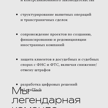
и контрсанкионнного законодательства
структурирование валютных операций
и трансграничных сделок
сопровождение проектов по созданию,
финансированию и редомициляции
иностранных компаний
защита клиентов в досудебных и судебных
спорах с ФНС и ФТС, включая снижение/
отмену штрафов
разработка цифровых решений
Мы —
в LegalTech
легендарная